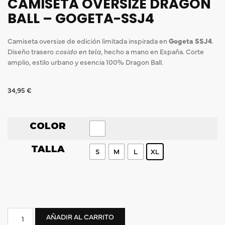
CAMISETA OVERSIZE DRAGON
BALL – GOGETA-SSJ4
Camiseta oversize de edición limitada inspirada en
Gogeta SSJ4
.
Diseño trasero
cosido en tela
, hecho a mano en España. Corte
amplio, estilo urbano y esencia 100% Dragon Ball.
34,95
€
COLOR
TALLA
S
M
L
XL
AÑADIR AL CARRITO