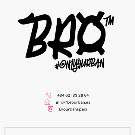
+34 621 33 28 64
info@brourban.es
Brourbanspain