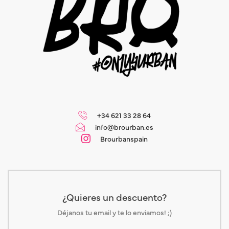
+34 621 33 28 64
info@brourban.es
Brourbanspain
¿Quieres un descuento?
Déjanos tu email y te lo enviamos! ;)