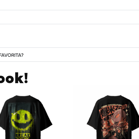
FAVORITA?
ook!