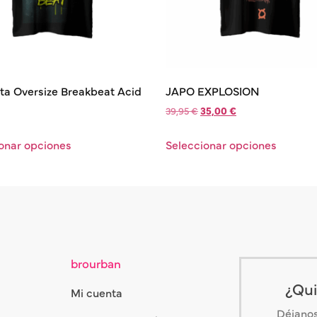
a Oversize Breakbeat Acid
JAPO EXPLOSION
39,95
€
35,00
€
onar opciones
Seleccionar opciones
brourban
¿Qui
Mi cuenta
Déjanos 