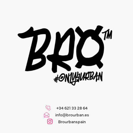
+34 621 33 28 64
info@brourban.es
Brourbanspain