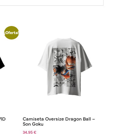
¡Oferta!
VID
Camiseta Oversize Dragon Ball –
Son Goku
34,95
€