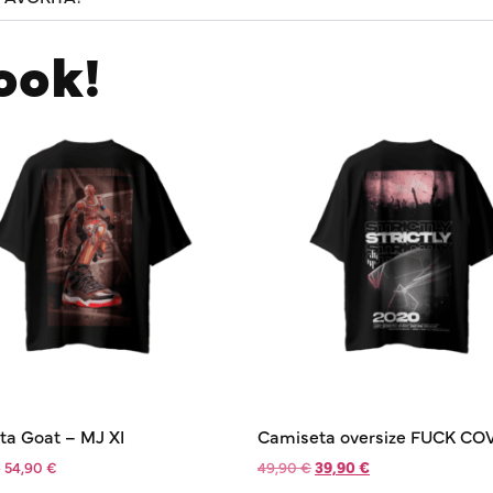
ook!
ta Goat – MJ XI
Camiseta oversize FUCK CO
-
54,90
€
49,90
€
39,90
€