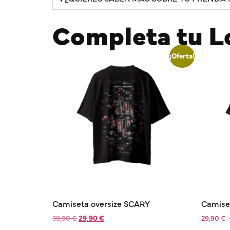
Completa tu L
¡Oferta!
Camiseta oversize SCARY
Camise
39,90
€
29,90
€
29,90
€