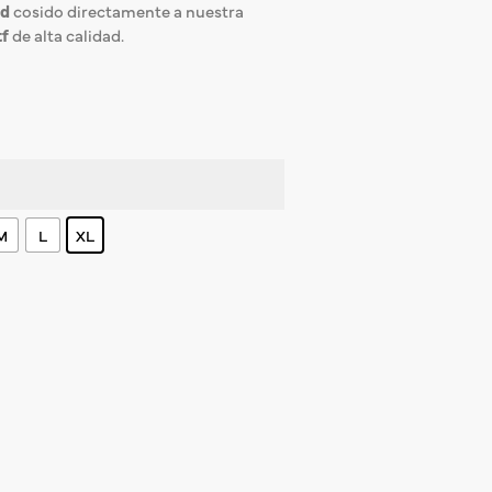
ad
cosido directamente a nuestra
tf
de alta calidad.
M
L
XL