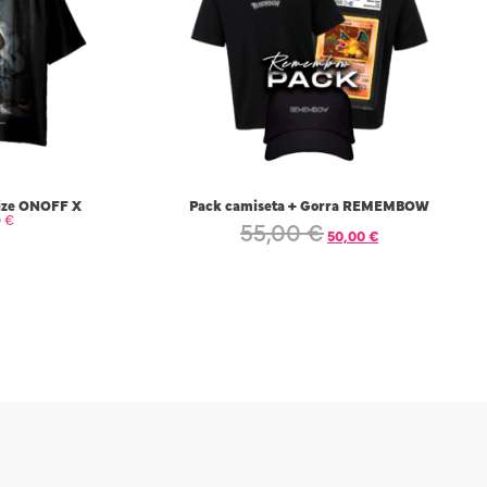
ize ONOFF X
Pack camiseta + Gorra REMEMBOW
0
€
55,00
€
50,00
€
 OPCIONES
SELECCIONAR OPCIONES