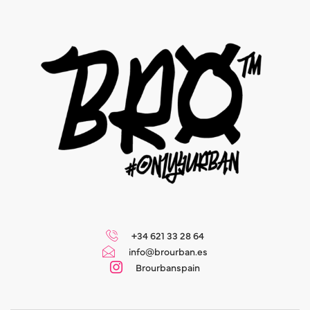
+34 621 33 28 64
info@brourban.es
Brourbanspain