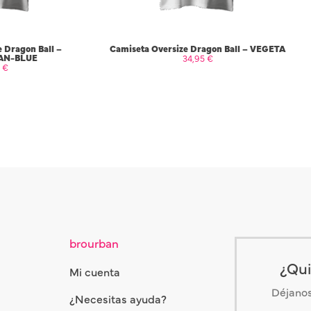
 Dragon Ball –
Camiseta Oversize Dragon Ball – VEGETA
AN-BLUE
34,95
€
5
€
 OPCIONES
SELECCIONAR OPCIONES
brourban
¿Qui
Mi cuenta
Déjanos 
¿Necesitas ayuda?