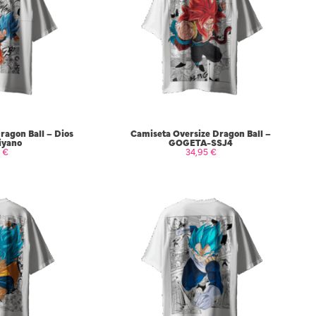
ragon Ball – Dios
Camiseta Oversize Dragon Ball –
iyano
GOGETA-SSJ4
5
€
34,95
€
 OPCIONES
SELECCIONAR OPCIONES