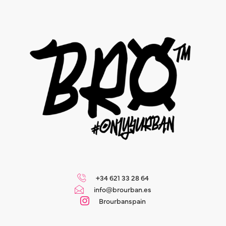
+34 621 33 28 64
info@brourban.es
Brourbanspain