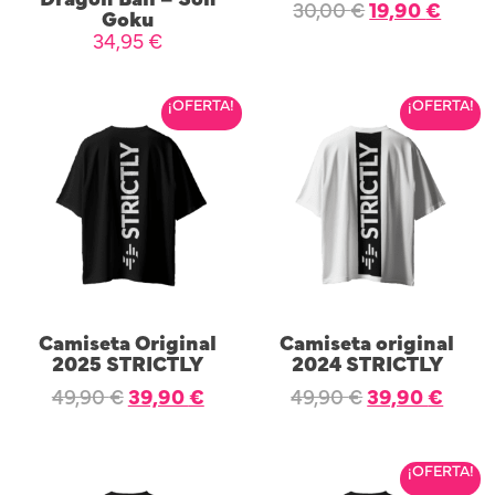
30,00
€
19,90
€
Goku
34,95
€
SELECCIONAR OPCIONES
AÑADIR AL CARRITO
¡OFERTA!
¡OFERTA!
Camiseta Original
Camiseta original
2025 STRICTLY
2024 STRICTLY
49,90
€
39,90
€
49,90
€
39,90
€
SELECCIONAR OPCIONES
SELECCIONAR OPCIONES
¡OFERTA!